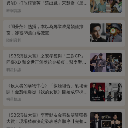
異能》打敗樸寶英「這出戲」宋慧喬《黑暗
榮耀》奪冠
韓網資訊
《問蒼茫》熱播，本以為鄭業成是顏值擔
當，卻被35歲白客驚艷
陸劇賞析
《SBS演技大賞》之安孝燮與「三對CP」
同臺XD 和金世正頒獎給金裕貞，幫李聖經
披外套超甜~
明星快訊
《殺人者的購物中心》「叔姪組合」氣場全
開！金慧峻爆從《我的女孩》開始成李棟旭
迷妹~
明星快訊
《SBS演技大賞》李帝勳＆金泰梨雙雙獲得
大賞！現場猜拳決定發表感言順序【完整得
獎名單】