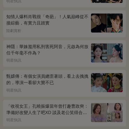
明星快訊
知情人爆料肖戰很「奇葩」！人氣巔峰從不
接綜藝，有實力且踏實
陸劇賞析
神隱：華姝濫用私刑害死阿音，元啟為何放
任千年毫不作為？
明星快訊
甄嬛傳：有個女演員總歪著頭，看上去拽拽
的，導演一看卻大贊不已
明星快訊
「收視女王」孔曉振爆當年曾打趣曹政奭：
準備好改變人生了吧XD 談及老公笑得合不
攏嘴~
明星快訊