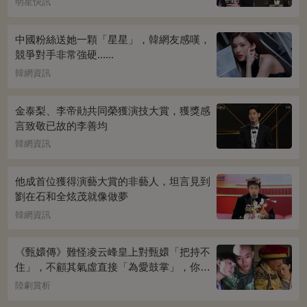
明星快訊
中國粉絲送她一顆「星星」，韓網友感嘆，
競爭對手非常強硬......
韓網資訊
金泰梨、李帝勛共同榮獲演技大賞，獲獎感
言致敬已故的李善均
韓網資訊
他成首位獲得演藝大賞的非藝人，坦言見到
劉在石和全炫茂就像做夢
韓網資訊
《甄嬛傳》難怪凌云峰皇上對甄嬛「把持不
住」，不顧其氣虛直接「為愛鼓掌」，你看
桌上放的啥？簡直一目了然
陸劇賞析