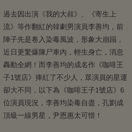
過去因出演《我的大叔》、《寄生上
流》等作翻紅的韓劇男演員李善均，前
陣子先是卷入染毒風波，形象大崩蹋，
近日更驚爆陳尸車內，輕生身亡，消息
轟動全網！而李善均的成名作《咖啡王
子1號店》捧紅了不少人，眾演員的星運
卻大不同，以下為《咖啡王子1號店》6
位演員現況，李善均染毒自盡，孔劉成
頂級一線男星，尹恩惠太可惜！