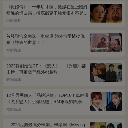
《甄嬛傳》：十年后才懂，甄嬛在皇上臨終
那晚的坦白局，徹底戳穿了純元根本不是被
宜修害死的真相！
陸劇賞析
首發預告金南珠、車銀優 婚外情愛情復仇
劇《神奇的世界 》！
韓網資訊
2023韓劇最佳CP：《戀人》、《異能》都
上榜，冠軍戲里戲外都超甜
韓網資訊
12月男團個人「品牌評價」TOP10！車銀優
《犬系戀人》引爆話題，RM軍服帥照網瘋
傳
韓網資訊
「2023豆瓣最高分韓劇」韓孝周《Moving