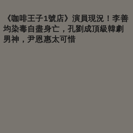
《咖啡王子1號店》演員現況！李善
均染毒自盡身亡，孔劉成頂級韓劇
男神，尹恩惠太可惜