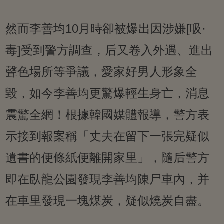
然而李善均10月時卻被爆出因涉嫌[吸·
毒]受到警方調查，后又卷入外遇、進出
聲色場所等爭議，愛家好男人形象全
毀，如今李善均更驚爆輕生身亡，消息
震驚全網！根據韓國媒體報導，警方表
示接到報案稱「丈夫在留下一張完疑似
遺書的便條紙便離開家里」，隨后警方
即在臥龍公園發現李善均陳尸車內，并
在車里發現一塊煤炭，疑似燒炭自盡。