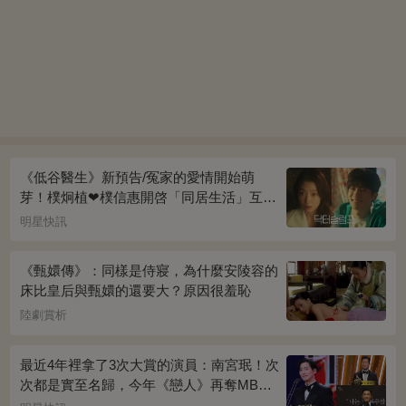
《低谷醫生》新預告/冤家的愛情開始萌
芽！樸炯植❤樸信惠開啓「同居生活」互相
共鳴、安慰~
明星快訊
《甄嬛傳》：同樣是侍寢，為什麼安陵容的
床比皇后與甄嬛的還要大？原因很羞恥
陸劇賞析
最近4年裡拿了3次大賞的演員：南宮珉！次
次都是實至名歸，今年《戀人》再奪MBC
演技大賞