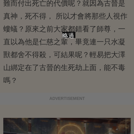
難而付出死亡的代價呢？就因為古晉是
真神，死不得， 所以才會將那些人視作
螻蟻？原來之前大家都錯看了師尊，一
略過
直以為他是仁慈之輩，畢竟連一只水凝
獸都舍不得殺，可結果呢？輕易把大澤
山綁定在了古晉的生死劫上面，能不毒
嗎？
ADVERTISEMENT