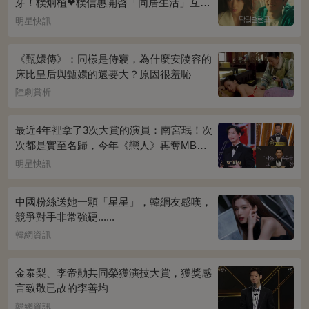
芽！樸炯植❤樸信惠開啓「同居生活」互相
共鳴、安慰~
明星快訊
《甄嬛傳》：同樣是侍寢，為什麼安陵容的
床比皇后與甄嬛的還要大？原因很羞恥
陸劇賞析
最近4年裡拿了3次大賞的演員：南宮珉！次
次都是實至名歸，今年《戀人》再奪MBC
演技大賞
明星快訊
中國粉絲送她一顆「星星」，韓網友感嘆，
競爭對手非常強硬......
韓網資訊
金泰梨、李帝勛共同榮獲演技大賞，獲獎感
言致敬已故的李善均
韓網資訊