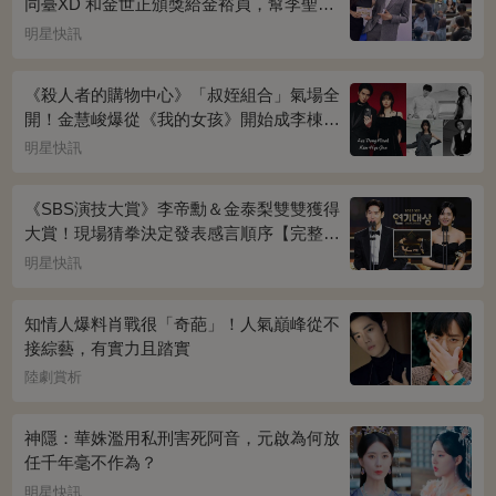
同臺XD 和金世正頒獎給金裕貞，幫李聖經
披外套超甜~
明星快訊
《殺人者的購物中心》「叔姪組合」氣場全
開！金慧峻爆從《我的女孩》開始成李棟旭
迷妹~
明星快訊
《SBS演技大賞》李帝勳＆金泰梨雙雙獲得
大賞！現場猜拳決定發表感言順序【完整得
獎名單】
明星快訊
知情人爆料肖戰很「奇葩」！人氣巔峰從不
接綜藝，有實力且踏實
陸劇賞析
神隱：華姝濫用私刑害死阿音，元啟為何放
任千年毫不作為？
明星快訊