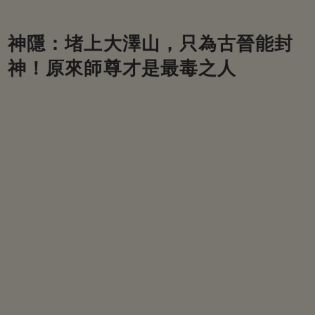
神隱：堵上大澤山，只為古晉能封
神！原來師尊才是最毒之人