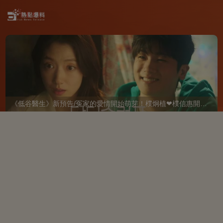
《低谷醫生》新預告/冤家的愛情開始萌芽！樸炯植❤樸信惠開啓「同居生活」互相共鳴、安慰~