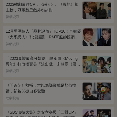
2023韓劇最佳CP：《戀人》、《異能》都
上榜，冠軍戲里戲外都超甜
韓網資訊
12月男團個人「品牌評價」TOP10！車銀優
《犬系戀人》引爆話題，RM軍服帥照網瘋
傳
韓網資訊
「2023豆瓣最高分韓劇」韓孝周《Moving
異能》打敗樸寶英「這出戲」宋慧喬《黑暗
榮耀》奪冠
韓網資訊
《問蒼茫》熱播，本以為鄭業成是顏值擔
當，卻被35歲白客驚艷
陸劇賞析
《SBS演技大賞》之安孝燮與「三對CP」