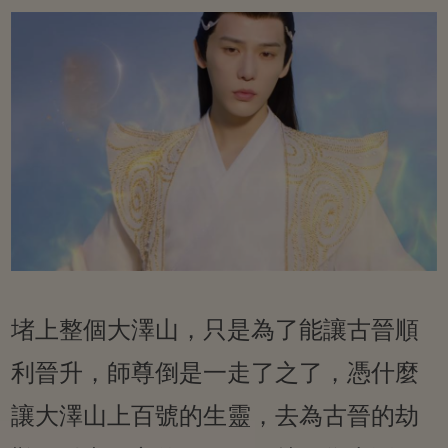
堵上整個大澤山，只是為了能讓古晉順
利晉升，師尊倒是一走了之了，憑什麼
讓大澤山上百號的生靈，去為古晉的劫