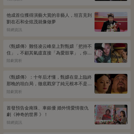
他成首位獲得演藝大賞的非藝人，坦言見到
劉在石和全炫茂就像做夢
韓網資訊
《甄嬛傳》難怪凌云峰皇上對甄嬛「把持不
住」，不顧其氣虛直接「為愛鼓掌」，你看
桌上放的啥？簡直一目了然
陸劇賞析
《甄嬛傳》：十年后才懂，甄嬛在皇上臨終
那晚的坦白局，徹底戳穿了純元根本不是被
宜修害死的真相！
陸劇賞析
首發預告金南珠、車銀優 婚外情愛情復仇
劇《神奇的世界 》！
韓網資訊