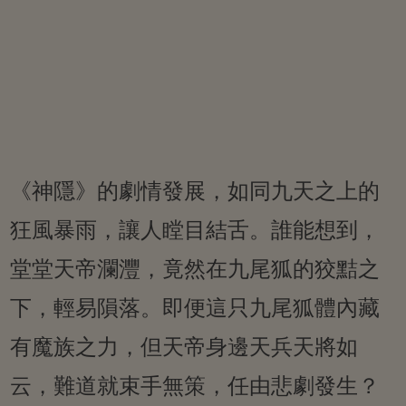
《神隱》的劇情發展，如同九天之上的
狂風暴雨，讓人瞠目結舌。誰能想到，
堂堂天帝瀾灃，竟然在九尾狐的狡黠之
下，輕易隕落。即便這只九尾狐體內藏
有魔族之力，但天帝身邊天兵天將如
云，難道就束手無策，任由悲劇發生？