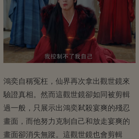
鴻奕自稱冤枉，仙界再次拿出觀世鏡來
驗證真相。然而這觀世鏡卻如同被剪輯
過一般，只展示出鴻奕弒殺宴爽的殘忍
畫面，而他努力克制自己和放走宴爽的
畫面卻消失無蹤。這觀世鏡也會剪輯