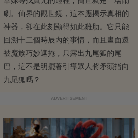
華姝尋找真兇的過程，簡直就是一場鬧
劇。仙界的觀世鏡，這本應揭示真相的
神器，卻在此刻顯得如此雞肋。它只能
回溯十二個時辰內的事情，而且畫面還
被魔族巧妙遮掩，只露出九尾狐的尾
巴，這不是明擺著引導眾人將矛頭指向
九尾狐嗎？
ADVERTISEMENT