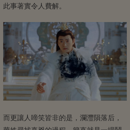
此事著實令人費解。
而更讓人啼笑皆非的是，瀾灃隕落后，