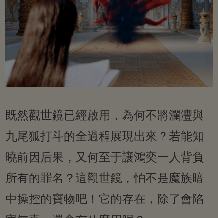
既然觀世鏡已經啟用，為何不將瀾灃與
九尾狐打斗的全過程展現出來？若能知
曉前因后果，又何至于讓鴻奕一人背負
所有的罪名？這觀世鏡，怕不是魔族暗
中操控的寶物吧！它的存在，除了會陷