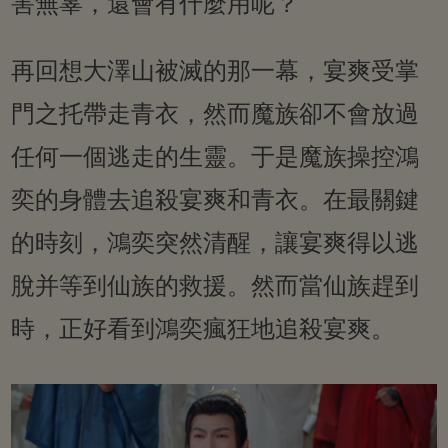
害無辜，還會有什麼用呢？
再回想大澤山被滅的那一幕，宴爽受掌
門之托帶走青衣，然而魔族卻不會放過
任何一個逃走的生靈。于是魔族操控鴻
奕的身體去追殺宴爽和青衣。在最關鍵
的時刻，鴻奕突然清醒，讓宴爽得以逃
脫并等到仙族的救援。然而當仙族趕到
時，正好看到鴻奕瘋狂地追殺宴爽。