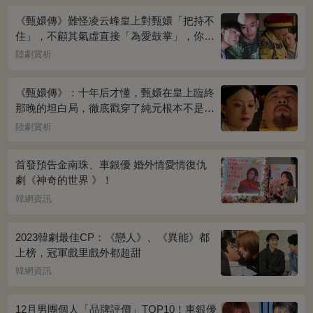
《甄嬛傳》難怪凌云峰皇上對甄嬛「把持不
住」，不顧其氣虛直接「為愛鼓掌」，你看
桌上放的啥？簡直一目了然
陸劇賞析
《甄嬛傳》：十年后才懂，甄嬛在皇上臨終
那晚的坦白局，徹底戳穿了純元根本不是被
宜修害死的真相！
陸劇賞析
首發預告金南珠、車銀優 婚外情愛情復仇
劇《神奇的世界 》！
韓網資訊
2023韓劇最佳CP：《戀人》、《異能》都
上榜，冠軍戲里戲外都超甜
韓網資訊
12月男團個人「品牌評價」TOP10！車銀優