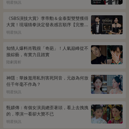
迷妹~
明星快訊
《SBS演技大賞》李帝勳＆金泰梨雙雙獲得
大賞！現場猜拳決定發表感言順序【完整得
獎名單】
明星快訊
知情人爆料肖戰很「奇葩」！人氣巔峰從不
接綜藝，有實力且踏實
陸劇賞析
神隱：華姝濫用私刑害死阿音，元啟為何放
任千年毫不作為？
明星快訊
甄嬛傳：有個女演員總歪著頭，看上去拽拽
的，導演一看卻大贊不已
明星快訊