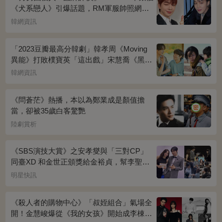
《犬系戀人》引爆話題，RM軍服帥照網瘋
傳
韓網資訊
「2023豆瓣最高分韓劇」韓孝周《Moving
異能》打敗樸寶英「這出戲」宋慧喬《黑暗
榮耀》奪冠
韓網資訊
《問蒼茫》熱播，本以為鄭業成是顏值擔
當，卻被35歲白客驚艷
陸劇賞析
《SBS演技大賞》之安孝燮與「三對CP」
同臺XD 和金世正頒獎給金裕貞，幫李聖經
披外套超甜~
明星快訊
《殺人者的購物中心》「叔姪組合」氣場全
開！金慧峻爆從《我的女孩》開始成李棟旭