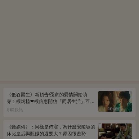
《低谷醫生》新預告/冤家的愛情開始萌
芽！樸炯植❤樸信惠開啓「同居生活」互相
共鳴、安慰~
明星快訊
《甄嬛傳》：同樣是侍寢，為什麼安陵容的
床比皇后與甄嬛的還要大？原因很羞恥