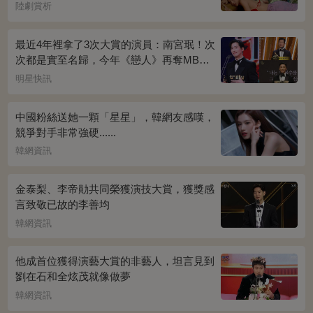
陸劇賞析
最近4年裡拿了3次大賞的演員：南宮珉！次
次都是實至名歸，今年《戀人》再奪MBC
演技大賞
明星快訊
中國粉絲送她一顆「星星」，韓網友感嘆，
競爭對手非常強硬......
韓網資訊
金泰梨、李帝勛共同榮獲演技大賞，獲獎感
言致敬已故的李善均
韓網資訊
他成首位獲得演藝大賞的非藝人，坦言見到
劉在石和全炫茂就像做夢
韓網資訊