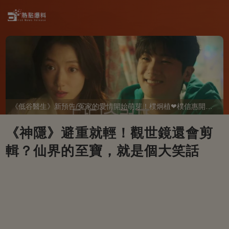
《低谷醫生》新預告/冤家的愛情開始萌芽！樸炯植❤樸信惠開啓「同居生活」互相共鳴、安慰~
《神隱》避重就輕！觀世鏡還會剪
輯？仙界的至寶，就是個大笑話