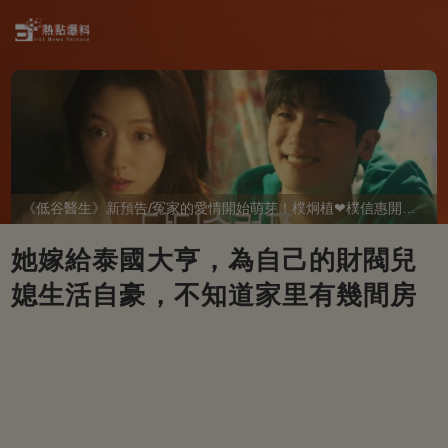
《低谷醫生》新預告/冤家的愛情開始萌芽！樸炯植❤樸信惠開啓「同居生活」互相共鳴、安慰~
她嫁給泰國大亨，為自己的財閥兒
媳生活自豪，不知道家里有幾間房