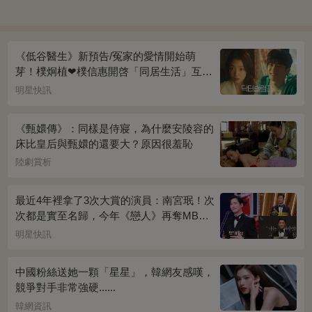
《低谷醫生》新預告/冤家的愛情開始萌
芽！樸炯植❤樸信惠開啓「同居生活」互相
共鳴、安慰~
明星快訊
《甄嬛傳》：同樣是侍寢，為什麼安陵容的
床比皇后與甄嬛的還要大？原因很羞恥
陸劇賞析
最近4年裡拿了3次大賞的演員：南宮珉！次
次都是實至名歸，今年《戀人》再奪MBC
演技大賞
明星快訊
中國粉絲送她一顆「星星」，韓網友感嘆，
競爭對手非常強硬......
韓網資訊