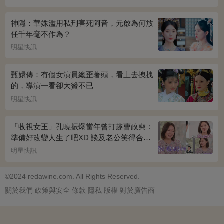
神隱：華姝濫用私刑害死阿音，元啟為何放
任千年毫不作為？
明星快訊
甄嬛傳：有個女演員總歪著頭，看上去拽拽
的，導演一看卻大贊不已
明星快訊
「收視女王」孔曉振爆當年曾打趣曹政奭：
準備好改變人生了吧XD 談及老公笑得合不
攏嘴~
明星快訊
©2024 redawine.com. All Rights Reserved.
關於我們
政策與安全
條款
隱私
版權
對於廣告商