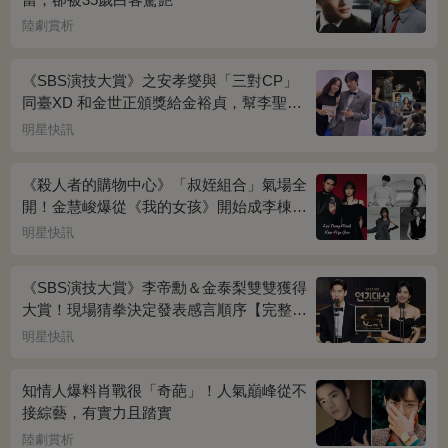
陸劇賞析
《SBS演技大賞》之安孝燮與「三對CP」
同臺XD 和金世正頒獎給金裕貞，幫李聖經
披外套超甜~
明星快訊
《殺人者的購物中心》「叔姪組合」氣場全
開！金慧峻爆從《我的女孩》開始成李棟旭
迷妹~
明星快訊
《SBS演技大賞》李帝勳＆金泰梨雙雙獲得
大賞！現場猜拳決定發表感言順序【完整得
獎名單】
明星快訊
知情人爆料肖戰很「奇葩」！人氣巔峰從不
接綜藝，有實力且踏實
陸劇賞析