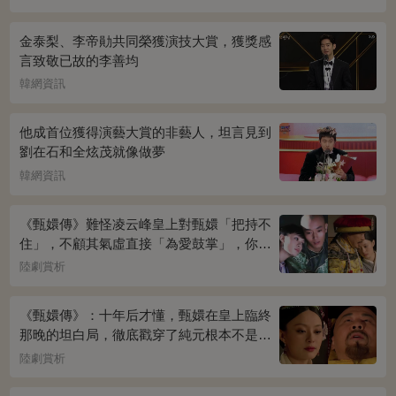
金泰梨、李帝勛共同榮獲演技大賞，獲獎感
言致敬已故的李善均
韓網資訊
他成首位獲得演藝大賞的非藝人，坦言見到
劉在石和全炫茂就像做夢
韓網資訊
《甄嬛傳》難怪凌云峰皇上對甄嬛「把持不
住」，不顧其氣虛直接「為愛鼓掌」，你看
桌上放的啥？簡直一目了然
陸劇賞析
《甄嬛傳》：十年后才懂，甄嬛在皇上臨終
那晚的坦白局，徹底戳穿了純元根本不是被
宜修害死的真相！
陸劇賞析