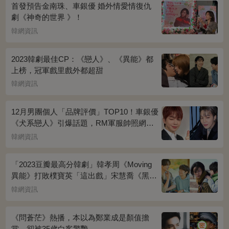
首發預告金南珠、車銀優 婚外情愛情復仇
劇《神奇的世界 》！
韓網資訊
2023韓劇最佳CP：《戀人》、《異能》都
上榜，冠軍戲里戲外都超甜
韓網資訊
12月男團個人「品牌評價」TOP10！車銀優
《犬系戀人》引爆話題，RM軍服帥照網瘋
傳
韓網資訊
「2023豆瓣最高分韓劇」韓孝周《Moving
異能》打敗樸寶英「這出戲」宋慧喬《黑暗
榮耀》奪冠
韓網資訊
《問蒼茫》熱播，本以為鄭業成是顏值擔
當，卻被35歲白客驚艷