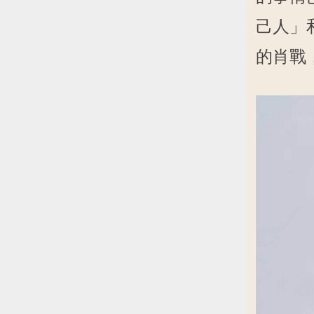
己人」
的肖戰