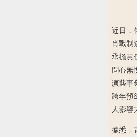
近日，
肖戰制
承擔責
問心無
演藝事
跨年預
人影響
據悉，