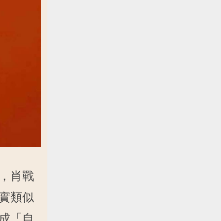
，肖戰
實類似
成「自