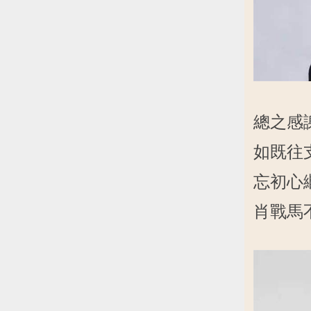
總之感
如既往
忘初心
肖戰馬