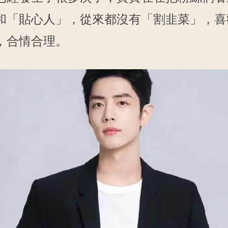
和「貼心人」，從來都沒有「割韭菜」，喜
，合情合理。