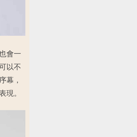
也會一
可以不
序幕，
表現。