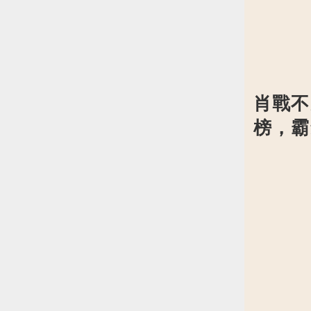
肖戰不
榜，霸