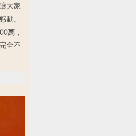
讓大家
感動。
00萬，
完全不