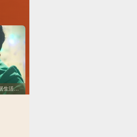
《低谷醫生》新預告/冤家的愛情開始萌芽！樸炯植❤樸信惠開啓「同居生活」互相共鳴、安慰~