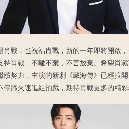
謝肖戰，也祝福肖戰，新的一年即將開啟，
支持肖戰，不離不棄，不言放棄。希望肖戰
繼續努力，主演的新劇《藏海傳》已經拉開
不停蹄火速進組拍戲，期待肖戰更多的精彩