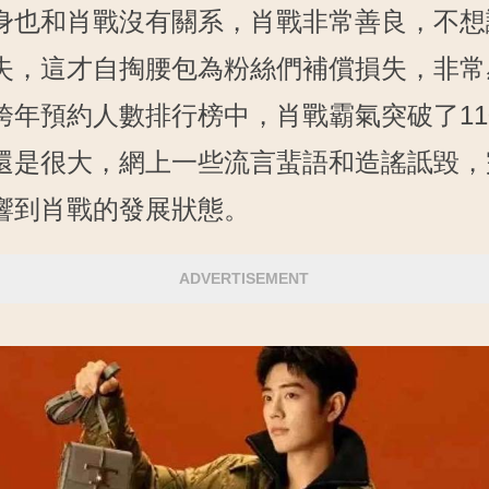
身也和肖戰沒有關系，肖戰非常善良，不想
失，這才自掏腰包為粉絲們補償損失，非常
跨年預約人數排行榜中，肖戰霸氣突破了11
還是很大，網上一些流言蜚語和造謠詆毀，
響到肖戰的發展狀態。
ADVERTISEMENT