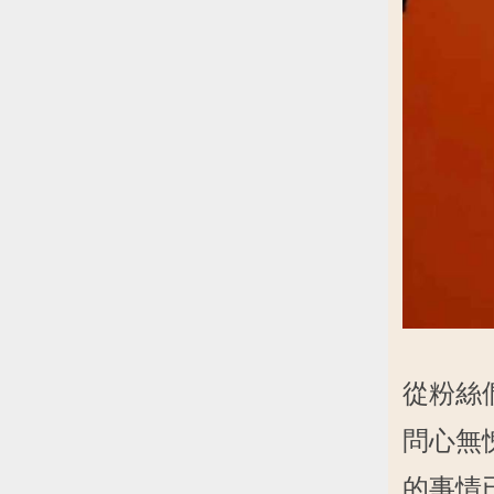
從粉絲
問心無
的事情