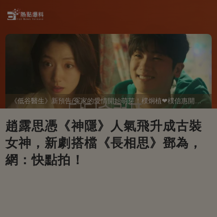
《低谷醫生》新預告/冤家的愛情開始萌芽！樸炯植❤樸信惠開啓「同居生活」互相共鳴、安慰~
趙露思憑《神隱》人氣飛升成古裝
女神，新劇搭檔《長相思》鄧為，
網：快點拍！