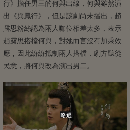
行》擔任男三的何與出線，何與雖然演
出《與鳳行》，但是該劇尚未播出，趙
露思粉絲認為兩人咖位相差太多，表示
趙露思搭檔何與，對她而言沒有加乘效
應，因此紛紛抵制兩人搭檔，劇方聽從
民意，將何與改為演出男二。
略過