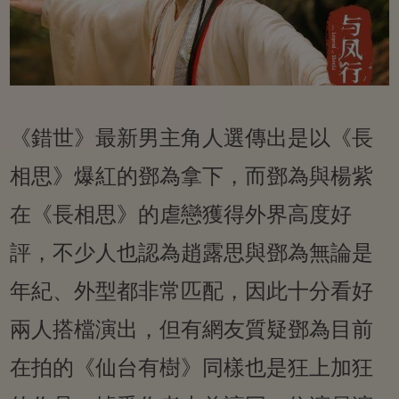
《錯世》最新男主角人選傳出是以《長
相思》爆紅的鄧為拿下，而鄧為與楊紫
在《長相思》的虐戀獲得外界高度好
評，不少人也認為趙露思與鄧為無論是
年紀、外型都非常匹配，因此十分看好
兩人搭檔演出，但有網友質疑鄧為目前
在拍的《仙台有樹》同樣也是狂上加狂