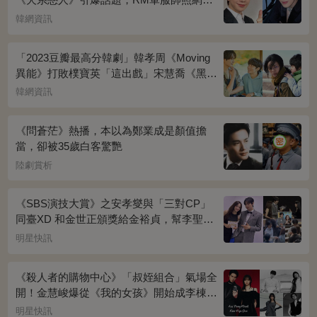
傳
韓網資訊
「2023豆瓣最高分韓劇」韓孝周《Moving
異能》打敗樸寶英「這出戲」宋慧喬《黑暗
榮耀》奪冠
韓網資訊
《問蒼茫》熱播，本以為鄭業成是顏值擔
當，卻被35歲白客驚艷
陸劇賞析
《SBS演技大賞》之安孝燮與「三對CP」
同臺XD 和金世正頒獎給金裕貞，幫李聖經
披外套超甜~
明星快訊
《殺人者的購物中心》「叔姪組合」氣場全
開！金慧峻爆從《我的女孩》開始成李棟旭
迷妹~
明星快訊