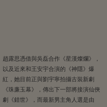
趙露思憑借與吳磊合作《星漢燦爛》，
以及近來和王安宇合演的《神隱》爆
紅，她目前正與劉宇寧拍攝古裝新劇
《珠廉玉幕》，傳出下一部將接演仙俠
劇《錯世》，而最新男主角人選是由