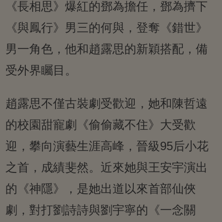
《長相思》爆紅的鄧為擔任，鄧為擠下
《與鳳行》男三的何與，登奪《錯世》
男一角色，他和趙露思的新穎搭配，備
受外界矚目。
趙露思不僅古裝劇受歡迎，她和陳哲遠
的校園甜寵劇《偷偷藏不住》大受歡
迎，攀向演藝生涯高峰，晉級95后小花
之首，成績斐然。近來她與王安宇演出
的《神隱》，是她出道以來首部仙俠
劇，對打劉詩詩與劉宇寧的《一念關