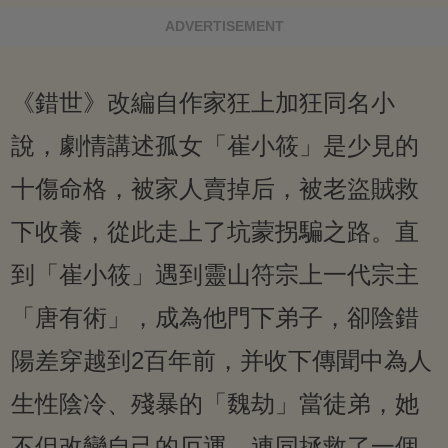
ADVERTISEMENT
《錯世》改編自作家狂上加狂同名小
說，劇情講述孤女「崔小筱」是少見的
十傷命格，被家人賣掉后，被老盜賊救
下收養，從此走上了坑蒙拐騙之路。直
到「崔小筱」遇到靈山符宗上一代宗主
「唐有術」，成為他門下弟子，卻陰錯
陽差穿越到2百年前，并收下傳聞中為人
生性陰冷、殘暴的「魏劫」當徒弟，她
不但改變自己的厄運，連同拯救了一個