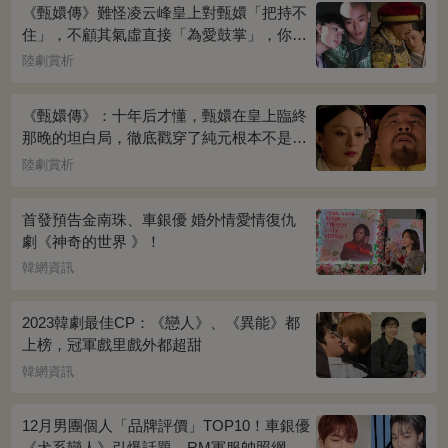
《甄嬛傳》難怪凌云峰皇上對甄嬛「把持不
住」，不顧其氣虛直接「為愛鼓掌」，你看
桌上放的啥？簡直一目了然
陸劇賞析
《甄嬛傳》：十年后才懂，甄嬛在皇上臨終
那晚的坦白局，徹底戳穿了純元根本不是被
宜修害死的真相！
陸劇賞析
首發預告金南珠、車銀優 婚外情愛情復仇
劇《神奇的世界 》！
韓網資訊
2023韓劇最佳CP：《戀人》、《異能》都
上榜，冠軍戲里戲外都超甜
韓網資訊
12月男團個人「品牌評價」TOP10！車銀優
《犬系戀人》引爆話題，RM軍服帥照網瘋