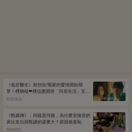
《低谷醫生》新預告/冤家的愛情開始萌
芽！樸炯植❤樸信惠開啓「同居生活」互相
共鳴、安慰~
明星快訊
《甄嬛傳》：同樣是侍寢，為什麼安陵容的
床比皇后與甄嬛的還要大？原因很羞恥
陸劇賞析