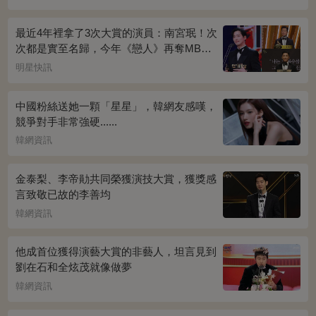
最近4年裡拿了3次大賞的演員：南宮珉！次
次都是實至名歸，今年《戀人》再奪MBC
演技大賞
明星快訊
中國粉絲送她一顆「星星」，韓網友感嘆，
競爭對手非常強硬......
韓網資訊
金泰梨、李帝勛共同榮獲演技大賞，獲獎感
言致敬已故的李善均
韓網資訊
他成首位獲得演藝大賞的非藝人，坦言見到
劉在石和全炫茂就像做夢
韓網資訊