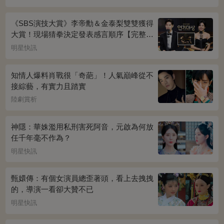
《SBS演技大賞》李帝勳＆金泰梨雙雙獲得
大賞！現場猜拳決定發表感言順序【完整得
獎名單】
明星快訊
知情人爆料肖戰很「奇葩」！人氣巔峰從不
接綜藝，有實力且踏實
陸劇賞析
神隱：華姝濫用私刑害死阿音，元啟為何放
任千年毫不作為？
明星快訊
甄嬛傳：有個女演員總歪著頭，看上去拽拽
的，導演一看卻大贊不已
明星快訊