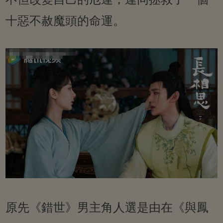
十惡不赦魔頭的命運。
原先《錯世》男主角人選是由在《與鳳