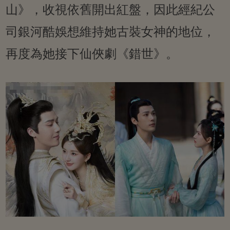
山》，收視依舊開出紅盤，因此經紀公
司銀河酷娛想維持她古裝女神的地位，
再度為她接下仙俠劇《錯世》。