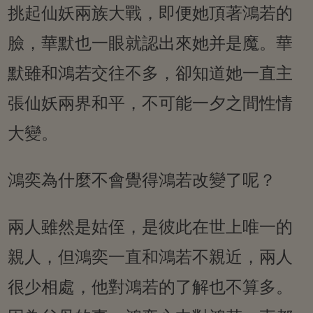
挑起仙妖兩族大戰，即便她頂著鴻若的
臉，華默也一眼就認出來她并是魔。華
默雖和鴻若交往不多，卻知道她一直主
張仙妖兩界和平，不可能一夕之間性情
大變。
鴻奕為什麼不會覺得鴻若改變了呢？
兩人雖然是姑侄，是彼此在世上唯一的
親人，但鴻奕一直和鴻若不親近，兩人
很少相處，他對鴻若的了解也不算多。