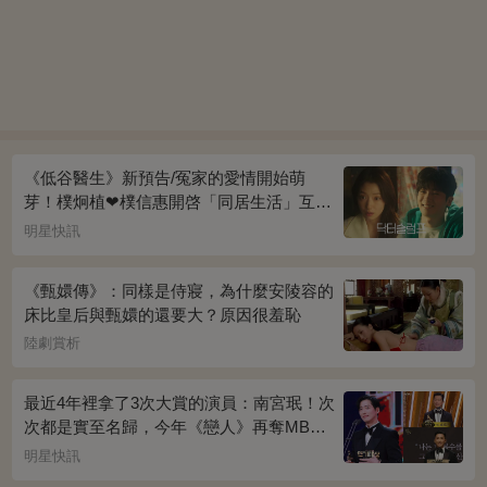
《低谷醫生》新預告/冤家的愛情開始萌
芽！樸炯植❤樸信惠開啓「同居生活」互相
共鳴、安慰~
明星快訊
《甄嬛傳》：同樣是侍寢，為什麼安陵容的
床比皇后與甄嬛的還要大？原因很羞恥
陸劇賞析
最近4年裡拿了3次大賞的演員：南宮珉！次
次都是實至名歸，今年《戀人》再奪MBC
演技大賞
明星快訊