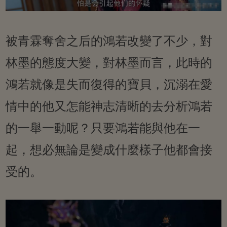
被青霖奪舍之后的鴻若改變了不少，對
林墨的態度大變，對林墨而言，此時的
鴻若就像是失而復得的寶貝，沉溺在愛
情中的他又怎能神志清晰的去分析鴻若
的一舉一動呢？只要鴻若能與他在一
起，想必無論是變成什麼樣子他都會接
受的。