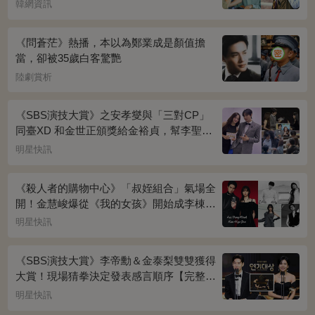
榮耀》奪冠
韓網資訊
《問蒼茫》熱播，本以為鄭業成是顏值擔
當，卻被35歲白客驚艷
陸劇賞析
《SBS演技大賞》之安孝燮與「三對CP」
同臺XD 和金世正頒獎給金裕貞，幫李聖經
披外套超甜~
明星快訊
《殺人者的購物中心》「叔姪組合」氣場全
開！金慧峻爆從《我的女孩》開始成李棟旭
迷妹~
明星快訊
《SBS演技大賞》李帝勳＆金泰梨雙雙獲得
大賞！現場猜拳決定發表感言順序【完整得
獎名單】
明星快訊