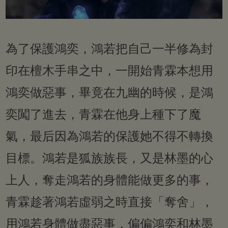
為了保護鴻奕，鴻若把自己一半修為封
印在檀木手串之中，一開始青霖本想用
鴻奕做惡事，畢竟在九幽的時候，是鴻
奕闖了進去，青霖在他身上種下了魔
氣，最后因為鴻若的保護她不得不轉換
目標。鴻若是狐族族長，又是林墨的心
上人，奪走鴻若的身體能做更多的事，
青霖趁著鴻若虛弱之時直接「奪舍」，
用鴻若身體做盡惡事，偏偏鴻奕和林墨