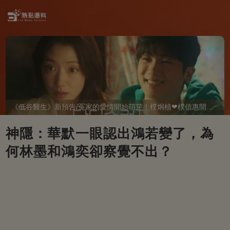
《低谷醫生》新預告/冤家的愛情開始萌芽！樸炯植❤樸信惠開啓「同居生活」互相共鳴、安慰~
神隱：華默一眼認出鴻若變了，為
何林墨和鴻奕卻察覺不出？