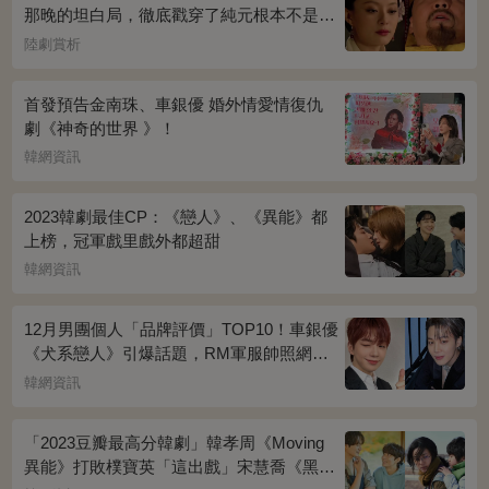
那晚的坦白局，徹底戳穿了純元根本不是被
宜修害死的真相！
陸劇賞析
首發預告金南珠、車銀優 婚外情愛情復仇
劇《神奇的世界 》！
韓網資訊
2023韓劇最佳CP：《戀人》、《異能》都
上榜，冠軍戲里戲外都超甜
韓網資訊
12月男團個人「品牌評價」TOP10！車銀優
《犬系戀人》引爆話題，RM軍服帥照網瘋
傳
韓網資訊
「2023豆瓣最高分韓劇」韓孝周《Moving
異能》打敗樸寶英「這出戲」宋慧喬《黑暗