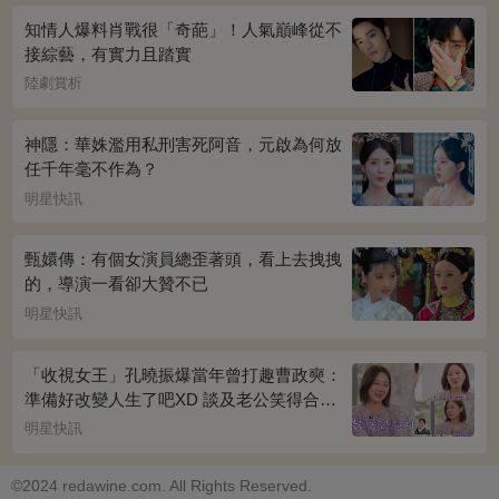
知情人爆料肖戰很「奇葩」！人氣巔峰從不
接綜藝，有實力且踏實
陸劇賞析
神隱：華姝濫用私刑害死阿音，元啟為何放
任千年毫不作為？
明星快訊
甄嬛傳：有個女演員總歪著頭，看上去拽拽
的，導演一看卻大贊不已
明星快訊
「收視女王」孔曉振爆當年曾打趣曹政奭：
準備好改變人生了吧XD 談及老公笑得合不
攏嘴~
明星快訊
©2024 redawine.com. All Rights Reserved.