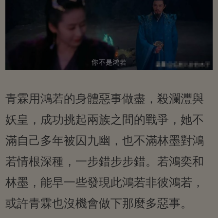
青霖用鴻若的身體惡事做盡，殺瀾灃與
妖皇，成功挑起兩族之間的戰爭，她不
滿自己多年被囚九幽，也不滿林墨對鴻
若情根深種，一步錯步步錯。若鴻奕和
林墨，能早一些發現此鴻若非彼鴻若，
或許青霖也沒機會做下那麼多惡事。