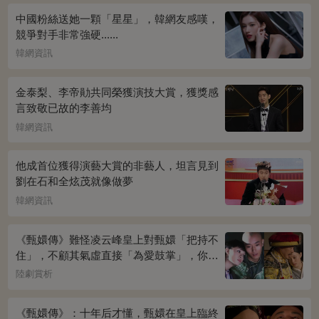
中國粉絲送她一顆「星星」，韓網友感嘆，
競爭對手非常強硬......
韓網資訊
金泰梨、李帝勛共同榮獲演技大賞，獲獎感
言致敬已故的李善均
韓網資訊
他成首位獲得演藝大賞的非藝人，坦言見到
劉在石和全炫茂就像做夢
韓網資訊
《甄嬛傳》難怪凌云峰皇上對甄嬛「把持不
住」，不顧其氣虛直接「為愛鼓掌」，你看
桌上放的啥？簡直一目了然
陸劇賞析
《甄嬛傳》：十年后才懂，甄嬛在皇上臨終