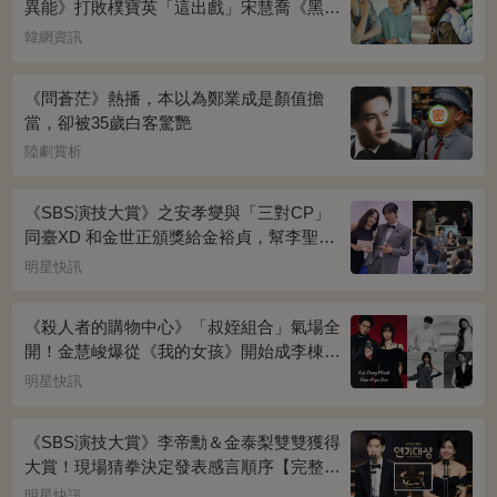
異能》打敗樸寶英「這出戲」宋慧喬《黑暗
榮耀》奪冠
韓網資訊
《問蒼茫》熱播，本以為鄭業成是顏值擔
當，卻被35歲白客驚艷
陸劇賞析
《SBS演技大賞》之安孝燮與「三對CP」
同臺XD 和金世正頒獎給金裕貞，幫李聖經
披外套超甜~
明星快訊
《殺人者的購物中心》「叔姪組合」氣場全
開！金慧峻爆從《我的女孩》開始成李棟旭
迷妹~
明星快訊
《SBS演技大賞》李帝勳＆金泰梨雙雙獲得
大賞！現場猜拳決定發表感言順序【完整得
獎名單】
明星快訊