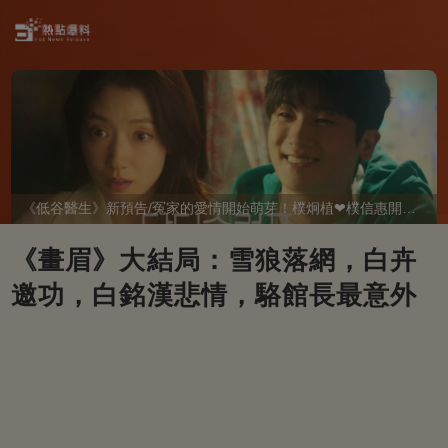
《低谷醫生》新預告/冤家的愛情開始萌芽！樸炯植❤樸信惠開啓「同居生活」互相共鳴、安慰~
《畫眉》大結局：雪狼落網，白卉
邀功，白銘漢悲情，駱館長最意外