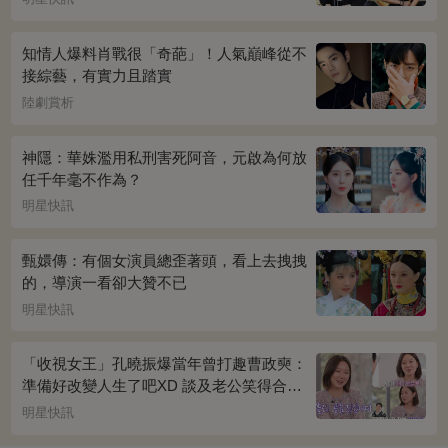
知情人爆料肖戰很「奇葩」！人氣巔峰從不
接綜藝，有實力且踏實
陸劇賞析
神隱：華姝濫用私刑害死阿音，元啟為何放
任千年毫不作為？
明星快訊
甄嬛傳：有個女演員總歪著頭，看上去拽拽
的，導演一看卻大贊不已
明星快訊
「收視女王」孔曉振爆當年曾打趣曹政奭：
準備好改變人生了吧XD 談及老公笑得合不
攏嘴~
明星快訊