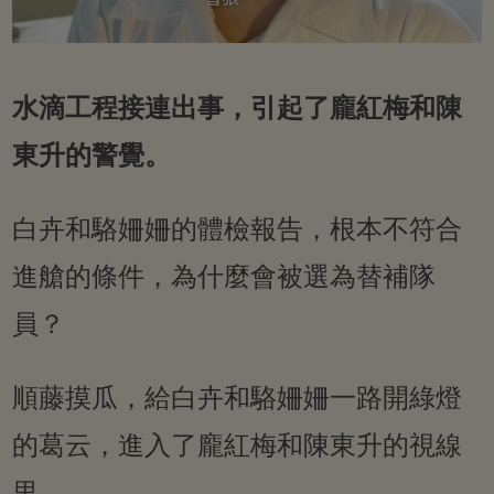
水滴工程接連出事，引起了龐紅梅和陳
東升的警覺。
白卉和駱姍姍的體檢報告，根本不符合
進艙的條件，為什麼會被選為替補隊
員？
順藤摸瓜，給白卉和駱姍姍一路開綠燈
的葛云，進入了龐紅梅和陳東升的視線
里。