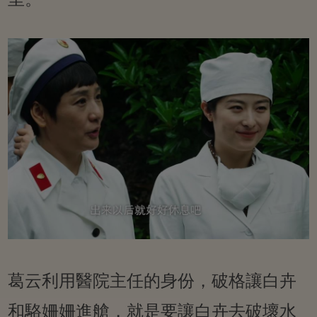
葛云利用醫院主任的身份，破格讓白卉
和駱姍姍進艙，就是要讓白卉去破壞水