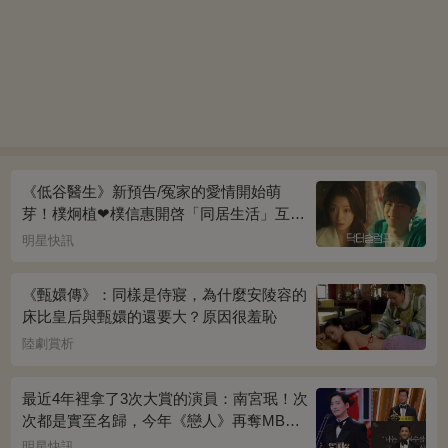
《低谷醫生》新預告/冤家的愛情開始萌
芽！樸炯植❤樸信惠開啓「同居生活」互相
共鳴、安慰~
明星快訊
《甄嬛傳》：同樣是侍寢，為什麼安陵容的
床比皇后與甄嬛的還要大？原因很羞恥
陸劇賞析
最近4年裡拿了3次大賞的演員：南宮珉！次
次都是實至名歸，今年《戀人》再奪MBC
演技大賞
明星快訊