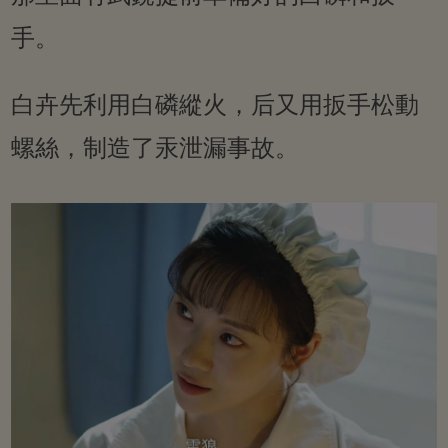
手。
白卉先利用白磷縱火，后又用扳手松動
螺絲，制造了汞泄漏事故。