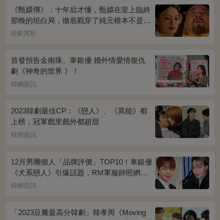
《甄嬛傳》：十年后才懂，甄嬛在皇上臨終
那晚的坦白局，徹底戳穿了純元根本不是被
宜修害死的真相！
陸劇賞析
首發預告金南珠、車銀優 婚外情愛情復仇
劇《神奇的世界 》！
韓網資訊
2023韓劇最佳CP：《戀人》、《異能》都
上榜，冠軍戲里戲外都超甜
韓網資訊
12月男團個人「品牌評價」TOP10！車銀優
《犬系戀人》引爆話題，RM軍服帥照網瘋
傳
韓網資訊
「2023豆瓣最高分韓劇」韓孝周《Moving