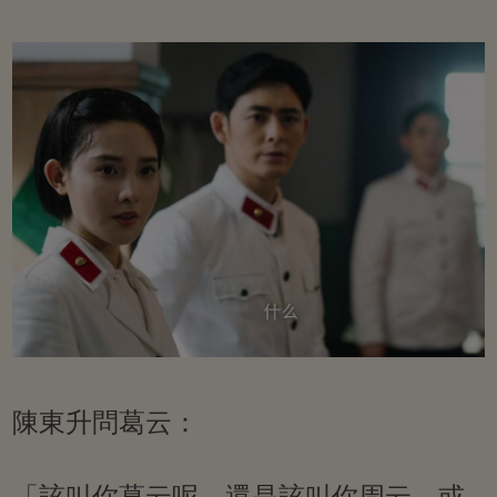
陳東升問葛云：
「該叫你葛云呢，還是該叫你周云，或