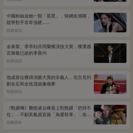
中國粉絲送她一顆「星星」，韓網友感嘆，
競爭對手非常強硬......
韓網資訊
金泰梨、李帝勛共同榮獲演技大賞，獲獎感
言致敬已故的李善均
韓網資訊
他成首位獲得演藝大賞的非藝人，坦言見到
劉在石和全炫茂就像做夢
韓網資訊
《甄嬛傳》難怪凌云峰皇上對甄嬛「把持不
住」，不顧其氣虛直接「為愛鼓掌」，你看
桌上放的啥？簡直一目了然
陸劇賞析