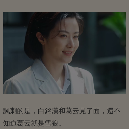
諷刺的是，白銘漢和葛云見了面，還不
知道葛云就是雪狼。